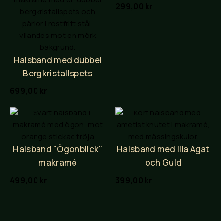
299,00
kr
Halsband med dubbel
Bergkristallspets
699,00
kr
Halsband "Ögonblick"
Halsband med lila Agat
makramé
och Guld
499,00
kr
399,00
kr