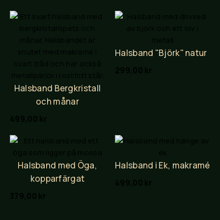
Halsband "Björk" natur
299,00
kr
Halsband Bergkristall
och månar
499,00
kr
Halsband med Öga,
Halsband i Ek, makramé
kopparfärgat
499,00
kr
379,00
kr