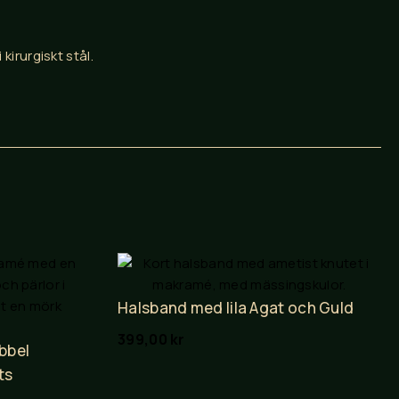
kirurgiskt stål.
Halsband med lila Agat och Guld
399,00
kr
bbel
ts