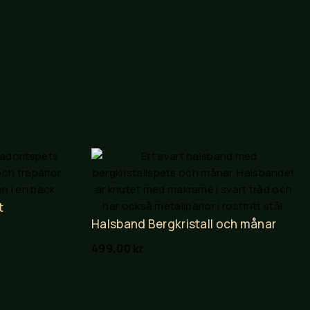
t
Halsband Bergkristall och månar
499,00
kr