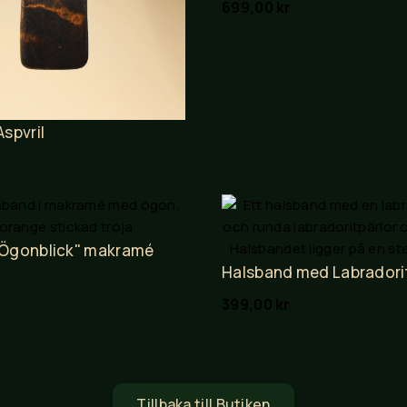
699,00
kr
spvril
"Ögonblick" makramé
Halsband med Labradori
399,00
kr
Tillbaka till Butiken