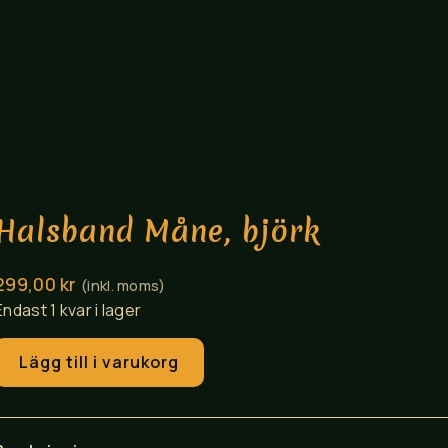
Halsband Måne, björk
299,00
kr
(inkl. moms)
Endast 1 kvar i lager
Halsband
Lägg till i varukorg
Måne,
björk
mängd