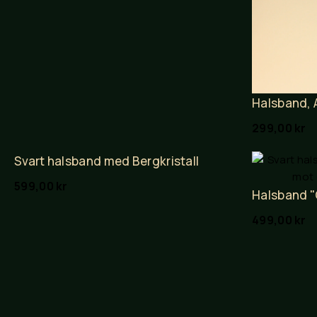
Halsband, A
299,00
kr
Svart halsband med Bergkristall
599,00
kr
Halsband 
499,00
kr