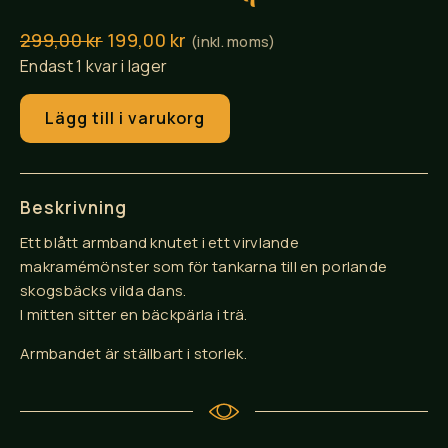
Det
Det
299,00
kr
199,00
kr
(inkl. moms)
Endast 1 kvar i lager
ursprungliga
nuvarande
priset
priset
Armband
Lägg till i varukorg
var:
är:
"Bäckpärla"
299,00 kr.
199,00 kr.
mängd
Beskrivning
Ett blått armband knutet i ett virvlande
makramémönster som för tankarna till en porlande
skogsbäcks vilda dans.
I mitten sitter en bäckpärla i trä.
Armbandet är ställbart i storlek.