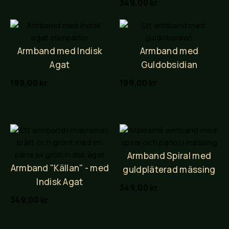
349,00
kr
Armband med Indisk
Armband med
Agat
Guldobsidian
199,00
kr
199,00
kr
Armband Spiral med
Armband "Källan" - med
guldpläterad mässing
Indisk Agat
349,00
kr
349,00
kr