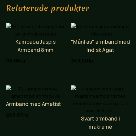
Relaterade produkter
Kambaba Jaspis
"Månfas" armband med
Armband 8mm
Indisk Agat
99,00
kr
349,00
kr
Armband med Ametist
249,00
kr
Svart armband i
makramé